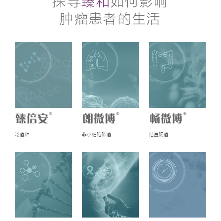
探寻
臻和
如何影响
肿瘤患者的生活
泛癌种
非小细胞肺癌
结直肠癌