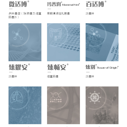
多种癌症（除肺癌及结直
早期浸润性乳腺癌
泛癌种
肠癌外）
泛癌种
结直肠癌
泛癌种