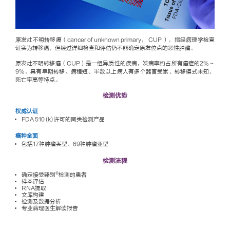
原发灶不明转移癌（cancer of unknown primary， CUP ），指经病理学检查
证实为转移癌，但经过详细检查和评估仍不能确定原发位点的恶性肿瘤。
原发灶不明转移癌（CUP）是一组异质性的疾病，发病率约占所有癌症的2%～
9%，具有早期转移、病程短、半数以上病人有多个器官受累、转移模式未知、
死亡率高等特点。
检测优势
权威认证
FDA 510 (k) 许可的同类检测产品
癌种全面
包括17种肿瘤类型、69种肿瘤亚型
检测流程
®
确定接受臻别
检测的患者
样本评估
RNA提取
文库构建
检测及数据分析
专业病理医生解读报告