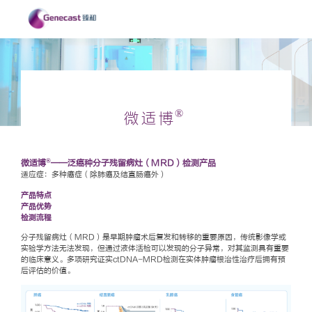
®
微适博
®
微适
博
——
泛癌
种分子残留病灶（MRD）检测产品
适应症：多种癌症（除肺癌及结直肠癌外）
产品特点
产品优势
检测流程
分子残留病灶（MRD）是早期肿瘤术后复发和转移的重要原因，传统影像学或
实验学方法无法发现，但通过液体活检可以发现的分子异常，对其监测具有重要
的临床意义。多项研究证实ctDNA-MRD检测在实体肿瘤根治性治疗后拥有预
后评估的价值。