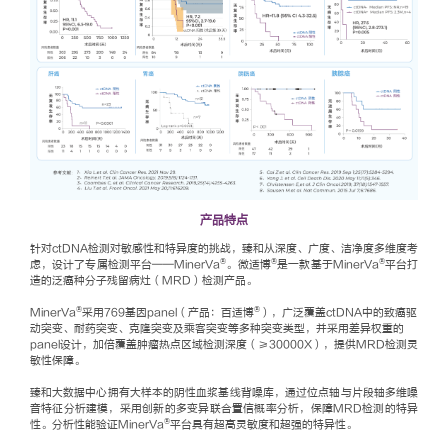
产品特点
针对ctDNA检测对敏感性和特异度的挑战，臻和从深度、广度、洁净度多维度考
®
®
®
虑，设计了专属检测平台——MinerVa
。微适博
是一款基于MinerVa
平台打
造的泛癌种分子残留病灶（MRD）检测产品。
®
®
MinerVa
采用769基因panel（产品：百适博
），广泛覆盖
ctDNA中的致癌驱
动突变、耐药突变、克隆突变及乘客突变
等多种突变类型，并采用差异权重的
panel设计，加倍覆盖肿瘤热点区域检测深度（≥30000X），提供MRD检测灵
敏性保障。
臻和大数据中心拥有大样本的阴性血浆基线背噪库，通过位点轴与片段轴多维噪
音特征分析建模，采用创新的多变异联合置信概率分析，保障MRD检测的特异
®
性。分析性能验证MinerVa
平台具有超高灵敏度和超强的特异性。