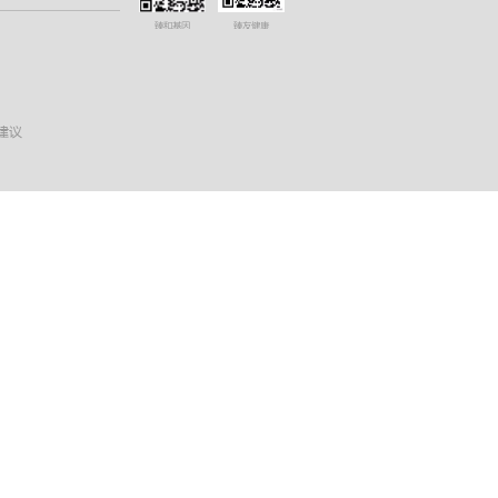
臻和基因
臻友健康
诉建议