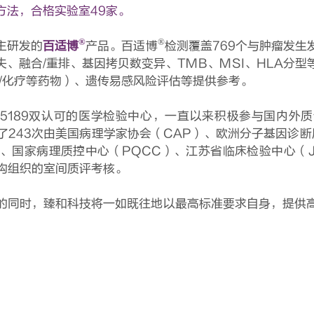
方法，合格实验室49家。
®
®
主研发的
百适博
产品。百适博
检测覆盖769个与肿瘤发生
、融合/重排、基因拷贝数变异、TMB、MSI、HLA分
疫/化疗等药物）、遗传易感风险评估等提供参考。
 15189双认可的医学检验中心，一直以来积极参与国内
了243次由美国病理学家协会（CAP）、欧洲分子基因诊断
）、国家病理质控中心（PQCC）、江苏省临床检验中心（J
机构组织的室间质评考核。
的同时，臻和科技将一如既往地以最高标准要求自身，提供